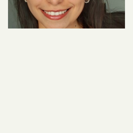
lydia
Bron
Voir le profil