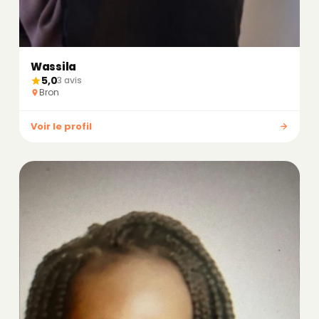
Wassila
5,0
3 avis
Bron
Voir le profil