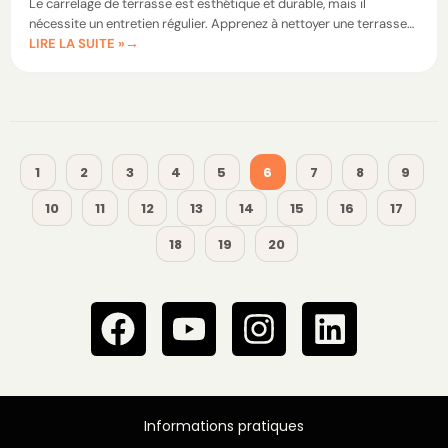
Le carrelage de terrasse est esthétique et durable, mais il
nécessite un entretien régulier. Apprenez à nettoyer une terrasse
LIRE LA SUITE »
carrelée en profondeur avec des méthodes simples et des
produits adaptés.
1
2
3
4
5
6
7
8
9
10
11
12
13
14
15
16
17
18
19
20
Informations pratiques