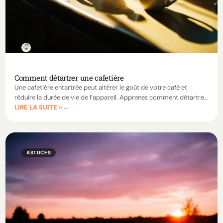
Comment détartrer une cafetière
Une cafetière entartrée peut altérer le goût de votre café et
réduire la durée de vie de l’appareil. Apprenez comment détartrer
LIRE LA SUITE »
une cafetière avec des solutions naturelles comme le vinaigre
blanc ou des détartrants adaptés.
ASTUCES