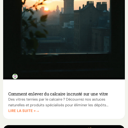
Comment enlever du calcaire incrusté sur une vitre
Des vitres ternies par le calcaire ? Découvrez nos astuces
naturelles et produits spécialisés pour éliminer les dépôts
LIRE LA SUITE »
incrustés et retrouver des surfaces impeccables.