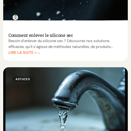
Comment enlever le silicone sec
Besoin d’enlever du silicone sec ? Découvrez nos solutions
efficaces, qu’il s’agisse de méthodes naturelles, de produits
LIRE LA SUITE »
chimiques ou d’outils manuels adaptés.
ASTUCES