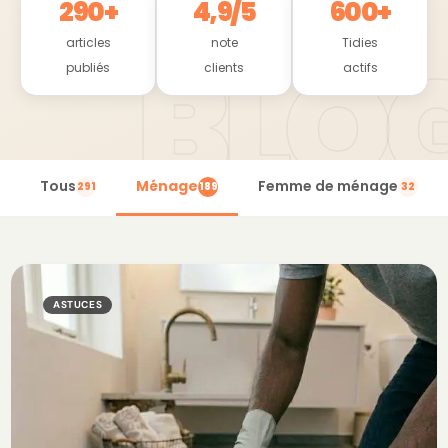
290+
4,9/5
600+
articles
note
Tidies
publiés
clients
actifs
Tous
Ménage
Femme de ménage
291
189
32
ASTUCES