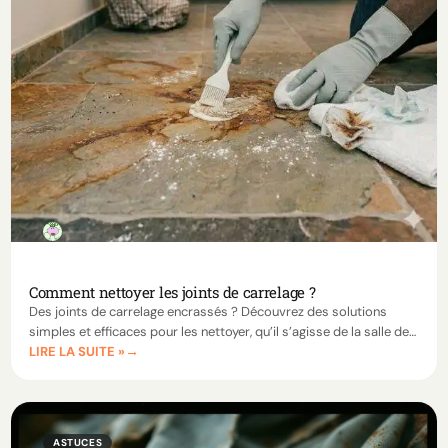
Comment nettoyer les joints de carrelage ?
Des joints de carrelage encrassés ? Découvrez des solutions
simples et efficaces pour les nettoyer, qu’il s’agisse de la salle de
LIRE LA SUITE »
bain, du sol ou même sans frotter.
ASTUCES