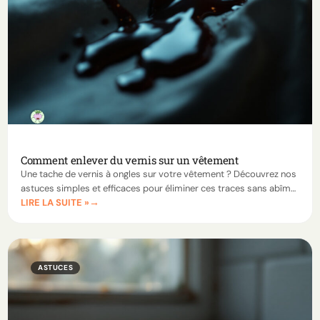
Comment enlever du vernis sur un vêtement
Une tache de vernis à ongles sur votre vêtement ? Découvrez nos
astuces simples et efficaces pour éliminer ces traces sans abîmer
LIRE LA SUITE »
vos tissus, même les plus fragiles.
ASTUCES