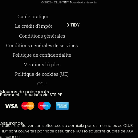
© 2026 - CLUB TIDY Tous droits réservés
Informations légales
Guide pratique
CLUB TIDY
Le crédit d’impôt
SAS CLUB TIDY
Offre de parrainage 50-50
Conditions générales
165 Avenue de Bretagne
FAQ
Conditions générales de services
59000 LILLE
BLOG
Politique de confidentialité
979 480 886 RCS LILLE Métropole
Mentions légales
SAP / 979480886 Acte 2023-140
Politique de cookies (UE)
CGU
Moyens de paiements
Paiements sécurisés via STRIPE
Assurance
Toutes les interventions effectuées à domicile par les membres de CLUB
TIDY sont couvertes par notre assurance RC Pro souscrite auprès de AXA
assurance.