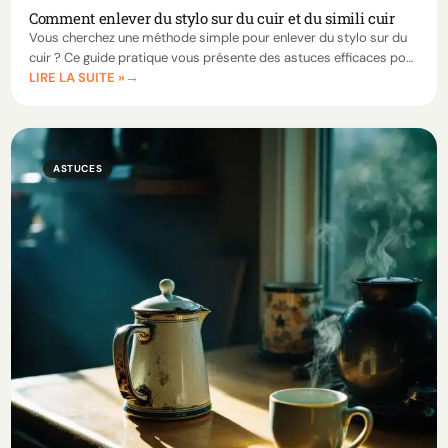
Comment enlever du stylo sur du cuir et du simili cuir
Vous cherchez une méthode simple pour enlever du stylo sur du
cuir ? Ce guide pratique vous présente des astuces efficaces pour
LIRE LA SUITE »
éliminer les taches sans endommager vos surfaces délicates.
ASTUCES