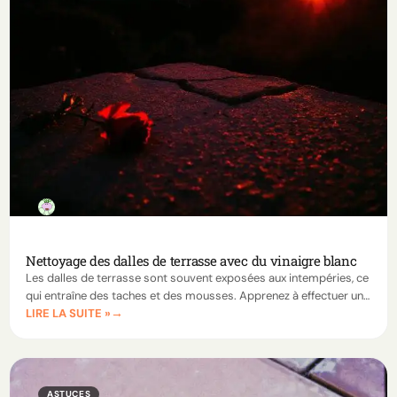
Nettoyage des dalles de terrasse avec du vinaigre blanc
Les dalles de terrasse sont souvent exposées aux intempéries, ce
qui entraîne des taches et des mousses. Apprenez à effectuer un
LIRE LA SUITE »
nettoyage dalle terrasse vinaigre blanc pour un résultat
impeccable et respectueux de l’environnement.
ASTUCES