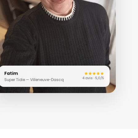
Fatim
4 avis · 5,0/5
Super Tidie — Villeneuve-Dascq