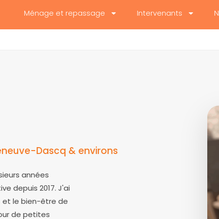
Ménage et repassage
Intervenants
N
leneuve-Dascq & environs
usieurs années
ve depuis 2017. J'ai
 et le bien-être de
our de petites