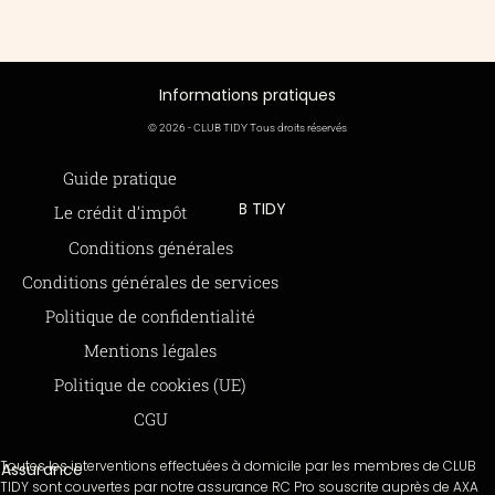
Informations pratiques
© 2026 - CLUB TIDY Tous droits réservés
Informations légales
Guide pratique
CLUB TIDY
Le crédit d’impôt
SAS CLUB TIDY
165 Avenue de Bretagne
Offre de parrainage 50-50
Conditions générales
59000 LILLE
FAQ
979 480 886 RCS LILLE Métropole
Conditions générales de services
SAP / 979480886 Acte 2023-140
BLOG
Politique de confidentialité
Mentions légales
Paiements sécurisés via STRIPE
Moyens de paiements
Politique de cookies (UE)
CGU
Toutes les interventions effectuées à domicile par les membres de CLUB
Assurance
TIDY sont couvertes par notre assurance RC Pro souscrite auprès de AXA