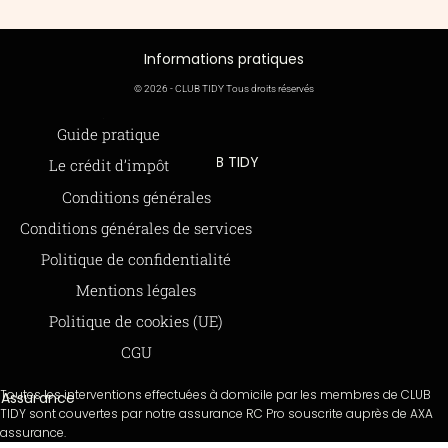
Informations pratiques
© 2026 - CLUB TIDY Tous droits réservés
Informations légales
Guide pratique
CLUB TIDY
Le crédit d’impôt
SAS CLUB TIDY
165 Avenue de Bretagne
Offre de parrainage 50-50
Conditions générales
59000 LILLE
FAQ
979 480 886 RCS LILLE Métropole
Conditions générales de services
SAP / 979480886 Acte 2023-140
BLOG
Politique de confidentialité
Mentions légales
Paiements sécurisés via STRIPE
Moyens de paiements
Politique de cookies (UE)
CGU
Toutes les interventions effectuées à domicile par les membres de CLUB
Assurance
TIDY sont couvertes par notre assurance RC Pro souscrite auprès de AXA
assurance.