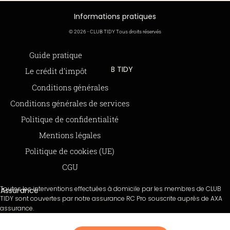
Informations pratiques
© 2026 - CLUB TIDY Tous droits réservés
Informations légales
Guide pratique
CLUB TIDY
Le crédit d’impôt
SAS CLUB TIDY
165 Avenue de Bretagne
Offre de parrainage 50-50
Conditions générales
59000 LILLE
FAQ
979 480 886 RCS LILLE Métropole
Conditions générales de services
SAP / 979480886 Acte 2023-140
BLOG
Politique de confidentialité
Mentions légales
Paiements sécurisés via STRIPE
Moyens de paiements
Politique de cookies (UE)
CGU
Toutes les interventions effectuées à domicile par les membres de CLUB
Assurance
TIDY sont couvertes par notre assurance RC Pro souscrite auprès de AXA
assurance.