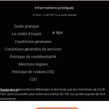
Informations pratiques
© 2026 - CLUB TIDY Tous droits réservés
Informations légales
Guide pratique
CLUB TIDY
Le crédit d’impôt
SAS CLUB TIDY
165 Avenue de Bretagne
Offre de parrainage 50-50
Conditions générales
59000 LILLE
FAQ
979 480 886 RCS LILLE Métropole
Conditions générales de services
SAP / 979480886 Acte 2023-140
BLOG
Politique de confidentialité
Mentions légales
Paiements sécurisés via STRIPE
Moyens de paiements
Politique de cookies (UE)
CGU
Toutes les interventions effectuées à domicile par les membres de CLUB
Assurance
TIDY sont couvertes par notre assurance RC Pro souscrite auprès de AXA
assurance.