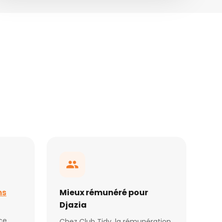
ns
Mieux rémunéré pour
Djazia
ce
Chez Club Tidy, la rémunération