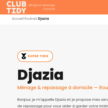
Ménage et repassage
à domicile
Accueil
›
Roubaix
›
Djazia
SUPER TIDIE
Djazia
Ménage & repassage à domicile — Roub
Bonjour, je m'appelle Djazia et je propose mes se
de repassage pour vous aider à garder votre inté