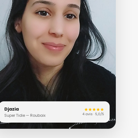
Djazia
4 avis · 5,0/5
Super Tidie — Roubaix