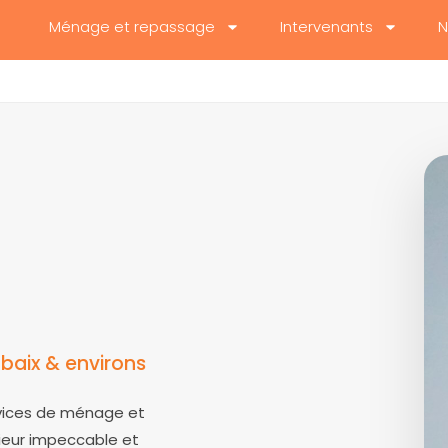
Ménage et repassage
Intervenants
N
aix & environs
rvices de ménage et
rieur impeccable et