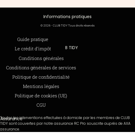
Informations pratiques
© 2026 - CLUB TIDY Tous droits réservés
Informations légales
Guide pratique
CLUB TIDY
Le crédit d’impôt
SAS CLUB TIDY
165 Avenue de Bretagne
Offre de parrainage 50-50
Conditions générales
59000 LILLE
FAQ
979 480 886 RCS LILLE Métropole
Conditions générales de services
SAP / 979480886 Acte 2023-140
BLOG
Politique de confidentialité
Mentions légales
Paiements sécurisés via STRIPE
Moyens de paiements
Politique de cookies (UE)
CGU
Toutes les interventions effectuées à domicile par les membres de CLUB
Assurance
TIDY sont couvertes par notre assurance RC Pro souscrite auprès de AXA
assurance.