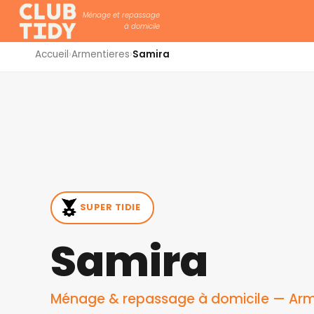
Ménage et repassage
à domicile
Accueil
›
Armentieres
›
Samira
SUPER TIDIE
Samira
Ménage & repassage à domicile — Arme