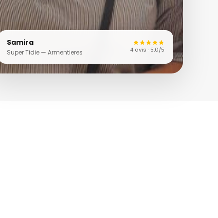
Samira
4 avis · 5,0/5
Super Tidie — Armentieres