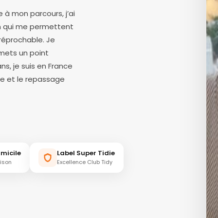
ce à mon parcours, j’ai
on qui me permettent
réprochable. Je
 mets un point
ans, je suis en France
ge et le repassage
micile
Label Super Tidie
aison
Excellence Club Tidy