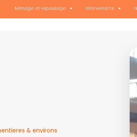
Ménage et repassage
Intervenants
N
ntieres & environs