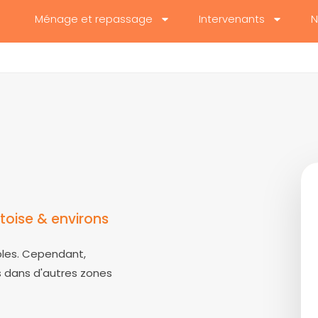
Ménage et repassage
Intervenants
N
oise & environs
bles. Cependant,
ts dans d'autres zones