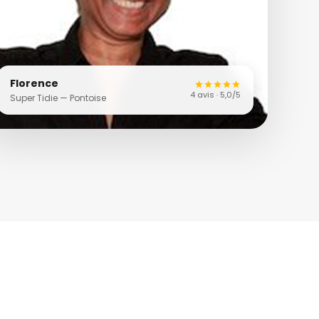
Florence
4 avis · 5,0/5
Super Tidie — Pontoise