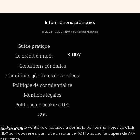
Informations pratiques
© 2026 - CLUB TIDY Tous droits réservés
Informations légales
Guide pratique
CLUB TIDY
Le crédit d’impôt
SAS CLUB TIDY
165 Avenue de Bretagne
Offre de parrainage 50-50
Conditions générales
59000 LILLE
FAQ
979 480 886 RCS LILLE Métropole
Conditions générales de services
SAP / 979480886 Acte 2023-140
BLOG
Politique de confidentialité
Mentions légales
Paiements sécurisés via STRIPE
Moyens de paiements
Politique de cookies (UE)
CGU
Toutes les interventions effectuées à domicile par les membres de CLUB
Assurance
TIDY sont couvertes par notre assurance RC Pro souscrite auprès de AXA
assurance.