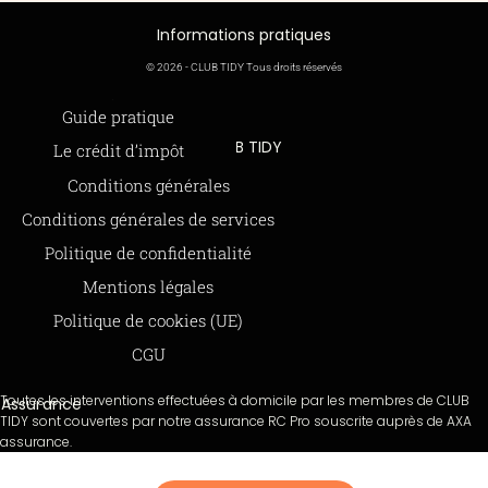
Informations pratiques
© 2026 - CLUB TIDY Tous droits réservés
Informations légales
Guide pratique
CLUB TIDY
Le crédit d’impôt
SAS CLUB TIDY
165 Avenue de Bretagne
Offre de parrainage 50-50
Conditions générales
59000 LILLE
FAQ
979 480 886 RCS LILLE Métropole
Conditions générales de services
SAP / 979480886 Acte 2023-140
BLOG
Politique de confidentialité
Mentions légales
Paiements sécurisés via STRIPE
Moyens de paiements
Politique de cookies (UE)
CGU
Toutes les interventions effectuées à domicile par les membres de CLUB
Assurance
TIDY sont couvertes par notre assurance RC Pro souscrite auprès de AXA
assurance.