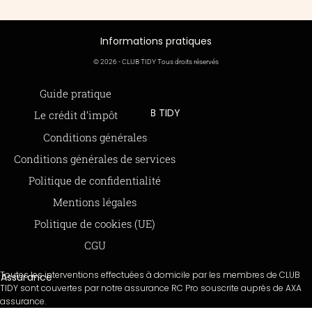
Informations pratiques
© 2026 - CLUB TIDY Tous droits réservés
Informations légales
Guide pratique
CLUB TIDY
Le crédit d’impôt
SAS CLUB TIDY
165 Avenue de Bretagne
Offre de parrainage 50-50
Conditions générales
59000 LILLE
FAQ
979 480 886 RCS LILLE Métropole
Conditions générales de services
SAP / 979480886 Acte 2023-140
BLOG
Politique de confidentialité
Mentions légales
Paiements sécurisés via STRIPE
Moyens de paiements
Politique de cookies (UE)
CGU
Toutes les interventions effectuées à domicile par les membres de CLUB
Assurance
TIDY sont couvertes par notre assurance RC Pro souscrite auprès de AXA
assurance.