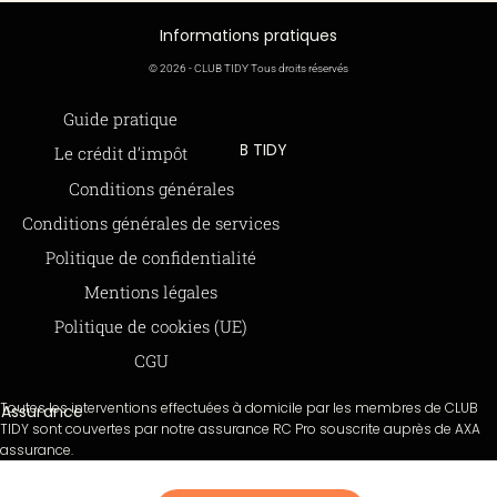
Informations pratiques
© 2026 - CLUB TIDY Tous droits réservés
Informations légales
Guide pratique
CLUB TIDY
Le crédit d’impôt
SAS CLUB TIDY
165 Avenue de Bretagne
Offre de parrainage 50-50
Conditions générales
59000 LILLE
FAQ
979 480 886 RCS LILLE Métropole
Conditions générales de services
SAP / 979480886 Acte 2023-140
BLOG
Politique de confidentialité
Mentions légales
Paiements sécurisés via STRIPE
Moyens de paiements
Politique de cookies (UE)
CGU
Toutes les interventions effectuées à domicile par les membres de CLUB
Assurance
TIDY sont couvertes par notre assurance RC Pro souscrite auprès de AXA
assurance.