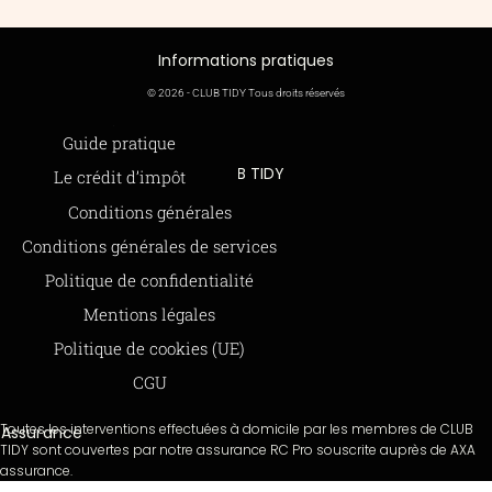
Informations pratiques
© 2026 - CLUB TIDY Tous droits réservés
Informations légales
Guide pratique
CLUB TIDY
Le crédit d’impôt
SAS CLUB TIDY
165 Avenue de Bretagne
Offre de parrainage 50-50
Conditions générales
59000 LILLE
FAQ
979 480 886 RCS LILLE Métropole
Conditions générales de services
SAP / 979480886 Acte 2023-140
BLOG
Politique de confidentialité
Mentions légales
Paiements sécurisés via STRIPE
Moyens de paiements
Politique de cookies (UE)
CGU
Toutes les interventions effectuées à domicile par les membres de CLUB
Assurance
TIDY sont couvertes par notre assurance RC Pro souscrite auprès de AXA
assurance.