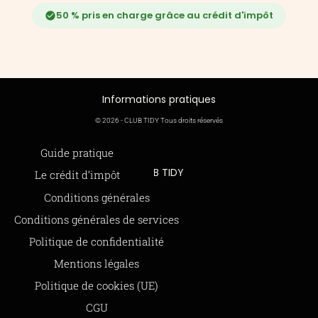
50 % pris en charge grâce au crédit d'impôt
Informations pratiques
© 2026 - CLUB TIDY Tous droits réservés
Informations légales
Guide pratique
CLUB TIDY
Le crédit d’impôt
SAS CLUB TIDY
165 Avenue de Bretagne
Offre de parrainage 50-50
Conditions générales
59000 LILLE
FAQ
979 480 886 RCS LILLE Métropole
Conditions générales de services
SAP / 979480886 Acte 2023-140
BLOG
Politique de confidentialité
Mentions légales
Paiements sécurisés via STRIPE
Moyens de paiements
Politique de cookies (UE)
CGU