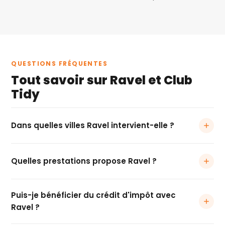
QUESTIONS FRÉQUENTES
Tout savoir sur Ravel et Club
Tidy
Dans quelles villes Ravel intervient-elle ?
Ravel intervient principalement à
18e arrondissement
Quelles prestations propose Ravel ?
(59100)
,
Croix (59170)
,
Lille (59000)
,
Tourcoing
(59200)
et
Wasquehal (59290)
. Si vous habitez dans
Ravel propose des prestations de
ménage à domicile
l'une de ces localités, contactez-la directement via son
Puis-je bénéficier du crédit d'impôt avec
(entretien courant, grand ménage ponctuel ou régulier)
profil Club Tidy.
Ravel ?
et de
repassage à domicile
(linge, linge de maison,
pliage des vêtements).