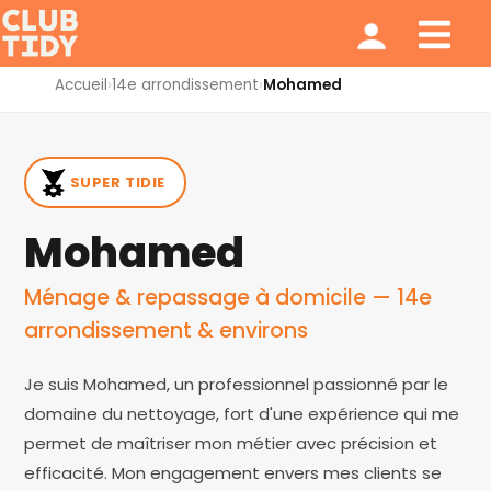
Ménage et repassage
Notre modèle
Qui sommes nous ?
Accueil
›
14e arrondissement
›
Mohamed
SUPER TIDIE
Mohamed
Ménage & repassage à domicile — 14e
arrondissement & environs
Je suis Mohamed, un professionnel passionné par le
domaine du nettoyage, fort d'une expérience qui me
permet de maîtriser mon métier avec précision et
efficacité. Mon engagement envers mes clients se