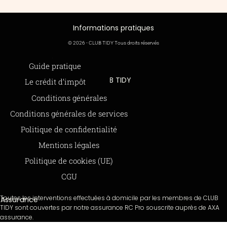
Informations pratiques
© 2026 - CLUB TIDY Tous droits réservés
Informations légales
Guide pratique
CLUB TIDY
Le crédit d’impôt
SAS CLUB TIDY
165 Avenue de Bretagne
Offre de parrainage 50-50
Conditions générales
59000 LILLE
FAQ
979 480 886 RCS LILLE Métropole
Conditions générales de services
SAP / 979480886 Acte 2023-140
BLOG
Politique de confidentialité
Mentions légales
Paiements sécurisés via STRIPE
Moyens de paiements
Politique de cookies (UE)
CGU
Toutes les interventions effectuées à domicile par les membres de CLUB
Assurance
TIDY sont couvertes par notre assurance RC Pro souscrite auprès de AXA
assurance.