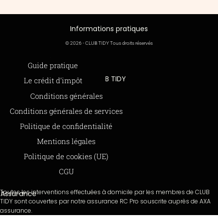
Informations pratiques
© 2026 - CLUB TIDY Tous droits réservés
Informations légales
Guide pratique
CLUB TIDY
Le crédit d’impôt
SAS CLUB TIDY
165 Avenue de Bretagne
Offre de parrainage 50-50
Conditions générales
59000 LILLE
FAQ
979 480 886 RCS LILLE Métropole
Conditions générales de services
SAP / 979480886 Acte 2023-140
BLOG
Politique de confidentialité
Mentions légales
Paiements sécurisés via STRIPE
Moyens de paiements
Politique de cookies (UE)
CGU
Toutes les interventions effectuées à domicile par les membres de CLUB
Assurance
TIDY sont couvertes par notre assurance RC Pro souscrite auprès de AXA
assurance.