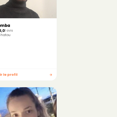
emba
5,0
1 avis
Chatou
r le profil