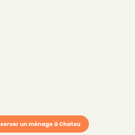
server un ménage à Chatou