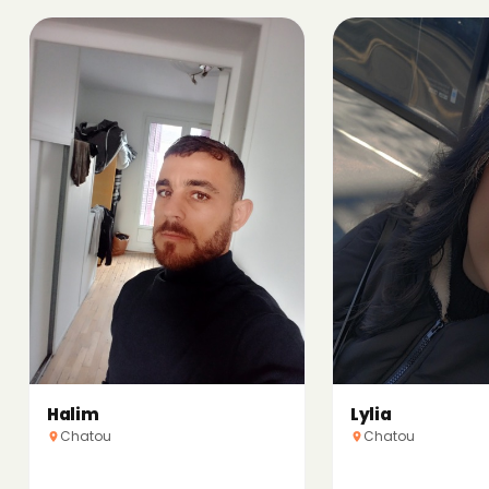
Halim
Lylia
Chatou
Chatou