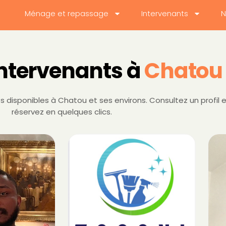
Ménage et repassage
Intervenants
N
intervenants à
Chatou
 disponibles à Chatou et ses environs. Consultez un profil 
réservez en quelques clics.