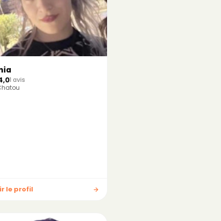
hia
4,0
1 avis
Chatou
r le profil