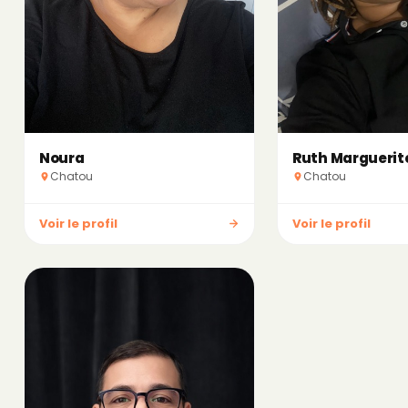
Noura
Ruth Marguerit
Chatou
Chatou
Voir le profil
Voir le profil