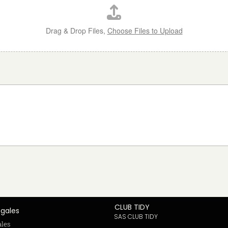
Drag & Drop Files,
Choose Files to Upload
CLUB TIDY
égales
SAS CLUB TIDY
ales