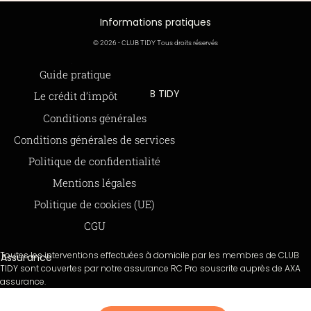
Informations pratiques
© 2026 - CLUB TIDY Tous droits réservés
Informations légales
Guide pratique
CLUB TIDY
Le crédit d’impôt
SAS CLUB TIDY
165 Avenue de Bretagne
Offre de parrainage 50-50
Conditions générales
59000 LILLE
FAQ
979 480 886 RCS LILLE Métropole
Conditions générales de services
SAP / 979480886 Acte 2023-140
BLOG
Politique de confidentialité
Mentions légales
Paiements sécurisés via STRIPE
Moyens de paiements
Politique de cookies (UE)
CGU
Toutes les interventions effectuées à domicile par les membres de CLUB
Assurance
TIDY sont couvertes par notre assurance RC Pro souscrite auprès de AXA
assurance.