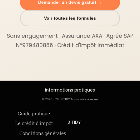
Demander un devis gratuit →
Voir toutes les formules
Sans engagement · Assurance AXA · Agréé SAP
N°979480886 · Crédit d'impôt immédiat
Informations pratiques
© 2026 - CLUB TIDY Tous droits réservés
Informations légales
Guide pratique
CLUB TIDY
Le crédit d’impôt
SAS CLUB TIDY
165 Avenue de Bretagne
Offre de parrainage 50-50
Conditions générales
59000 LILLE