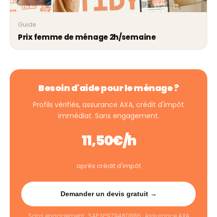
Guide
Prix femme de ménage 2h/semaine
Besoin d'aide pour le ménage ?
Profils vérifiés, assurance AXA, crédit d'impôt
immédiat. Sans engagement.
11,50€/h
après crédit d'impôt
Demander un devis gratuit →
Sans engagement · SAP N°979480886 · Assurance AXA