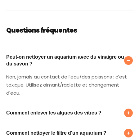
Questions fréquentes
Peut-on nettoyer un aquarium avec du vina
Peut-on nettoyer un aquarium avec du vinaigre ou
−
du savon ?
Non, jamais au contact de l'eau/des poissons : c'est
toxique. Utilisez aimant/raclette et changement
d'eau.
Comment enlever les algues des vitres ?
+
Comment enlever les algues des vitres ?
Comment nettoyer le filtre d'un aquarium ?
Avec un aimant nettoyeur ou une raclette spéciale
+
Comment nettoyer le filtre d'un aquarium ?
aquarium, sans aucun produit.