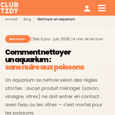
Ménage et repassage
Notre modèle
Qui sommes nous ?
Accueil
Blog
Nettoyer un aquarium
Mis à jour : juin 2026
4 min de lecture
MAISON
Comment nettoyer
un aquarium :
sans nuire aux poissons
Un aquarium se nettoie selon des règles
strictes : aucun produit ménager (savon,
vinaigre, vitres) ne doit entrer en contact
avec l'eau ou les vitres — c'est mortel pour
les poissons.