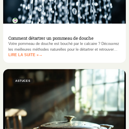
Comment détartrer un pommeau de douche
Votre pommeau de douche est bouché par le calcaire ? Découvrez
les meilleures méthodes naturelles pour le détartrer et retrouver
LIRE LA SUITE »
une douche avec un débit optimal.
ASTUCES