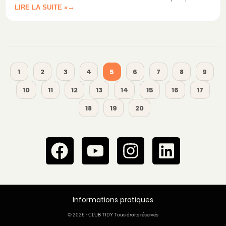
LIRE LA SUITE »
vapeur optimale.
1
2
3
4
5
6
7
8
9
10
11
12
13
14
15
16
17
18
19
20
Informations pratiques
© 2026 - CLUB TIDY Tous droits réservés