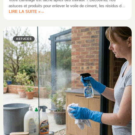
astuces et produits pour enlever le voile de ciment, les résidus de
LIRE LA SUITE »
colle et les taches de peinture efficacement.
ASTUCES