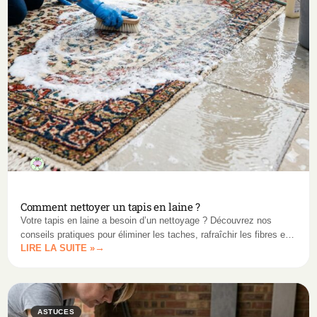
Comment nettoyer un tapis en laine ?
Votre tapis en laine a besoin d’un nettoyage ? Découvrez nos
conseils pratiques pour éliminer les taches, rafraîchir les fibres et
LIRE LA SUITE »
prolonger sa durée de vie.
ASTUCES