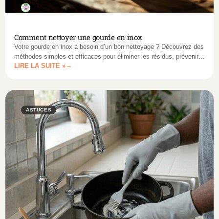
Comment nettoyer une gourde en inox
Votre gourde en inox a besoin d’un bon nettoyage ? Découvrez des
méthodes simples et efficaces pour éliminer les résidus, prévenir
LIRE LA SUITE »
les odeurs et prolonger sa durée de vie.
ASTUCES