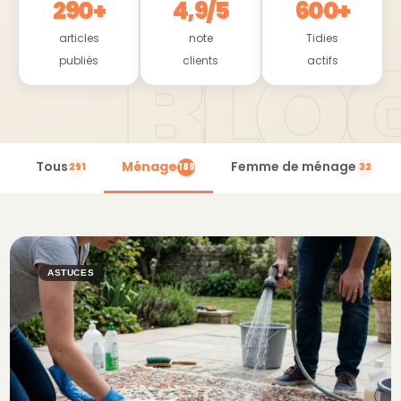
290+
4,9/5
600+
articles
note
Tidies
publiés
clients
actifs
Tous
Ménage
Femme de ménage
291
189
32
ASTUCES