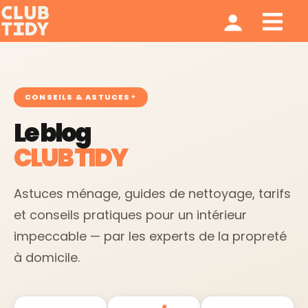
Ménage et repassage
Notre modèle
Qui sommes nous ?
CONSEILS & ASTUCES
Le blog
CLUB TIDY
Astuces ménage, guides de nettoyage, tarifs
et conseils pratiques pour un intérieur
impeccable — par les experts de la propreté
à domicile.