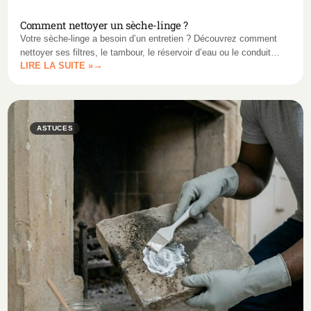
Comment nettoyer un sèche-linge ?
Votre sèche-linge a besoin d’un entretien ? Découvrez comment
nettoyer ses filtres, le tambour, le réservoir d’eau ou le conduit
LIRE LA SUITE »
d’évacuation pour un appareil performant et durable.
ASTUCES