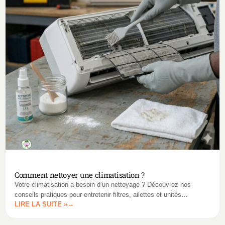
Comment nettoyer une climatisation ?
Votre climatisation a besoin d’un nettoyage ? Découvrez nos
conseils pratiques pour entretenir filtres, ailettes et unités
LIRE LA SUITE »
extérieures, et garantir une climatisation performante et durable.