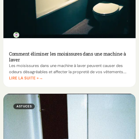
Comment éliminer les moisissures dans une machine à
laver
Les moisissures dans une machine à laver peuvent causer des
odeurs désagréables et affecter la propreté de vos vêtements.
LIRE LA SUITE »
Suivez nos conseils pour les éliminer efficacement avec des
produits comme le bicarbonate de soude.
ASTUCES