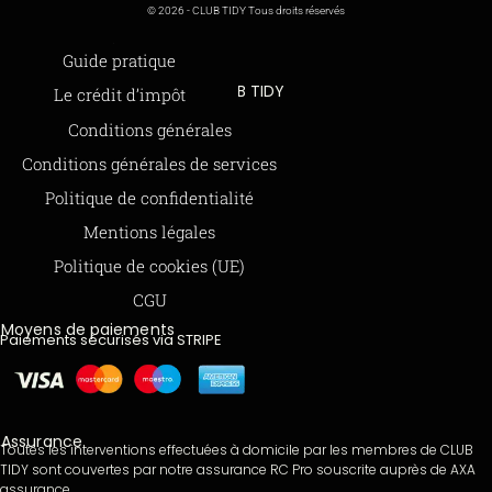
© 2026 - CLUB TIDY Tous droits réservés
Informations légales
Guide pratique
CLUB TIDY
Le crédit d’impôt
SAS CLUB TIDY
Offre de parrainage 50-50
Conditions générales
165 Avenue de Bretagne
FAQ
Conditions générales de services
59000 LILLE
BLOG
Politique de confidentialité
979 480 886 RCS LILLE Métropole
Mentions légales
SAP / 979480886 Acte 2023-140
Politique de cookies (UE)
CGU
Moyens de paiements
Paiements sécurisés via STRIPE
Assurance
Toutes les interventions effectuées à domicile par les membres de CLUB
TIDY sont couvertes par notre assurance RC Pro souscrite auprès de AXA
assurance.