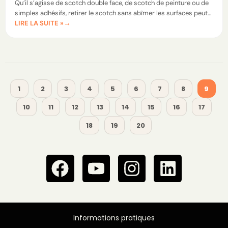
Qu’il s’agisse de scotch double face, de scotch de peinture ou de
simples adhésifs, retirer le scotch sans abîmer les surfaces peut
LIRE LA SUITE »
s’avérer délicat. Découvrez comment enlever le scotch et ses
traces efficacement avec des techniques adaptées à chaque
situation.
1
2
3
4
5
6
7
8
9
10
11
12
13
14
15
16
17
18
19
20
Informations pratiques