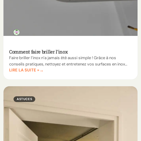
Comment faire briller l’inox
Faire briller l’inox n’a jamais été aussi simple ! Grâce à nos
conseils pratiques, nettoyez et entretenez vos surfaces en inox
LIRE LA SUITE »
tout en éliminant les rayures et les traces.
ASTUCES