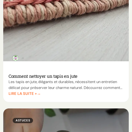
Comment nettoyer un tapis en jute
Les tapis en jute, élégants et durables, nécessitent un entretien
délicat pour préserver leur charme naturel. Découvrez comment
LIRE LA SUITE »
nettoyer un tapis en jute sans l’endommager grâce à nos conseils
pratiques.
ASTUCES