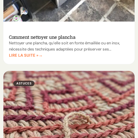
Comment nettoyer une plancha
Nettoyer une plancha, qu’elle soit en fonte émaillée ou en inox,
nécessite des techniques adaptées pour préserver ses
LIRE LA SUITE »
performances. Suivez nos méthodes pour garder votre plancha
propre et prête à l’emploi.
ASTUCES