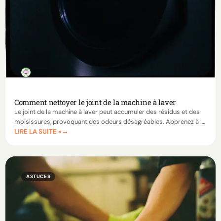
Comment nettoyer le joint de la machine à laver
Le joint de la machine à laver peut accumuler des résidus et des
moisissures, provoquant des odeurs désagréables. Apprenez à le
LIRE LA SUITE »
nettoyer efficacement et à le maintenir propre grâce à des
méthodes simples et naturelles.
ASTUCES