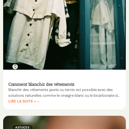
Comment blanchir des vêtements
Blanchir des vêtements jaunis ou ternis est possible avec des
solutions naturelles comme le vinaigre blanc ou le bicarbonate de
LIRE LA SUITE »
soude. Suivez nos conseils pour redonner à vos vêtements leur
éclat d’origine.
ASTUCES