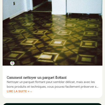
Comment nettoyer un parquet flottant
Nettoyer un parquet flottant peut sembler délicat, mais avec les
bons produits et techniques, vous pouvez facilement préserver sa
LIRE LA SUITE »
beauté et sa durabilité. Apprenez à le nettoyer efficacement et à
éviter les erreurs courantes.