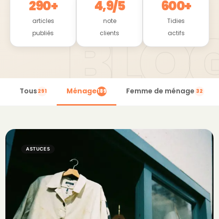
290+
4,9/5
600+
articles
note
Tidies
publiés
clients
actifs
Tous
Ménage
Femme de ménage
291
189
32
ASTUCES