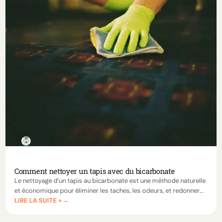
Comment nettoyer un tapis avec du bicarbonate
Le nettoyage d’un tapis au bicarbonate est une méthode naturelle
et économique pour éliminer les taches, les odeurs, et redonner
LIRE LA SUITE »
de l’éclat à vos tapis. Découvrez nos techniques faciles et
efficaces.