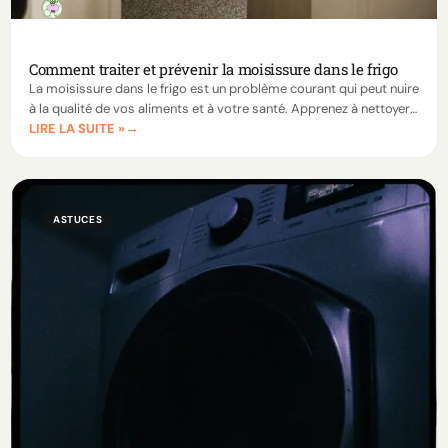
Comment traiter et prévenir la moisissure dans le frigo
La moisissure dans le frigo est un problème courant qui peut nuire
à la qualité de vos aliments et à votre santé. Apprenez à nettoyer
LIRE LA SUITE »
votre frigo et à prévenir son apparition, même lorsqu’il est éteint.
ASTUCES