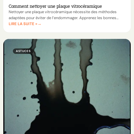
Comment nettoyer une plaque vitrocéramique
Nettoyer une plaque vitrocéramique nécessite des méthodes
adaptées pour éviter de l’endommager. Apprenez les bonnes
LIRE LA SUITE »
pratiques, découvrez les meilleurs produits, et suivez nos astuces
pour des plaques impeccables.
ASTUCES