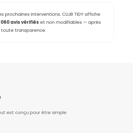
es prochaines interventions. CLUB TIDY affiche
1 060 avis vérifiés
et non modifiables — après
n toute transparence.
r
out est conçu pour être simple